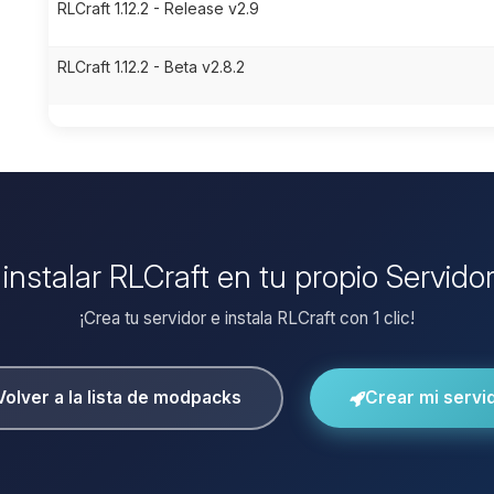
RLCraft 1.12.2 - Release v2.9
RLCraft 1.12.2 - Beta v2.8.2
 instalar RLCraft en tu propio Servido
¡Crea tu servidor e instala RLCraft con 1 clic!
Volver a la lista de modpacks
Crear mi servi