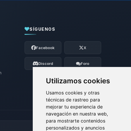
SÍGUENOS
Yupi, por fin alguien con quien hablar!
Soy Choupy, tu pequeno asistente de
Facebook
X
BoxToPlay. Cuentame que necesitas y
moveré mis pequenos circuitos para
ayudarte.
Discord
Foro
06/08/2026 16:32
n
Utilizamos cookies
Usamos cookies y otras
técnicas de rastreo para
mejorar tu experiencia de
navegación en nuestra web,
para mostrarte contenidos
personalizados y anuncios