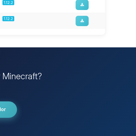
1.12.2
1.12.2
r Minecraft?
dor