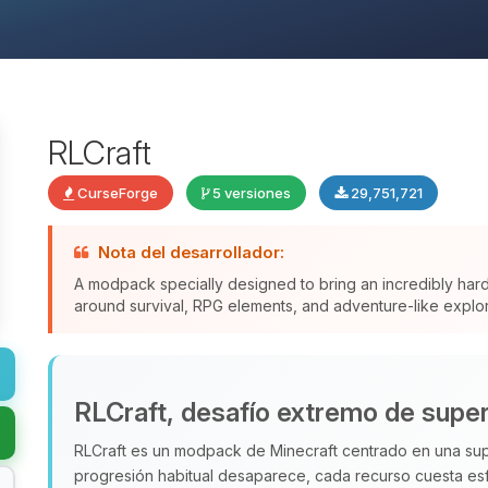
RLCraft
CurseForge
5 versiones
29,751,721
Nota del desarrollador:
A modpack specially designed to bring an incredibly har
around survival, RPG elements, and adventure-like explor
RLCraft, desafío extremo de super
RLCraft es un modpack de Minecraft centrado en una supe
progresión habitual desaparece, cada recurso cuesta esf