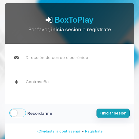
BoxToPlay
Por favor,
inicia sesión
o
regístrate
Recordarme
Iniciar sesión
-
¿Olvidaste la contraseña?
Regístrate