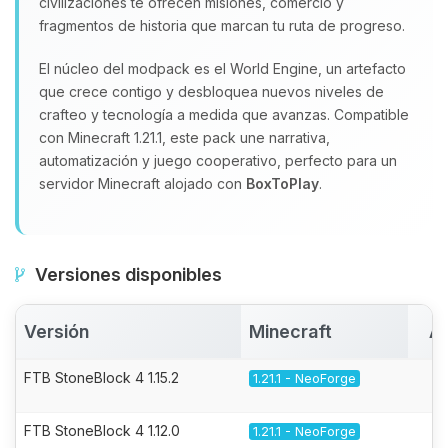
civilizaciones te ofrecen misiones, comercio y
fragmentos de historia que marcan tu ruta de progreso.
El núcleo del modpack es el World Engine, un artefacto
que crece contigo y desbloquea nuevos niveles de
crafteo y tecnología a medida que avanzas. Compatible
con Minecraft 1.21.1, este pack une narrativa,
automatización y juego cooperativo, perfecto para un
servidor Minecraft alojado con
BoxToPlay
.
Versiones disponibles
Versión
Minecraft
Ac
FTB StoneBlock 4 1.15.2
1.21.1 - NeoForge
FTB StoneBlock 4 1.12.0
1.21.1 - NeoForge