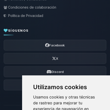
Condiciones de colaboración
Política de Privacidad
SÍGUENOS
Facebook
X
Discord
Foro
Utilizamos cookies
Usamos cookies y otras técnicas
de rastreo para mejorar tu
experiencia de navegación en