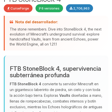
CurseForge
6 versiones
2,706,963
Nota del desarrollador:
The stone remembers. Dive into StoneBlock 4, the next
evolution of Minecraft’s underground survival: explore
Yupi, por fin alguien con quien
handcrafted Vaults, learn from ancient Echoes, power
the World Engine, all on 1.21.1
hablar! Soy Choupy, tu pequeno
asistente de BoxToPlay. Cuentame
que necesitas y moveré mis
pequenos circuitos para ayudarte.
FTB StoneBlock 4, supervivencia
09/08/2026 16:00
subterránea profunda
FTB StoneBlock 4
convierte tu servidor Minecraft en
un gigantesco laberinto de piedra, sin cielo y con toda
la acción bajo tierra. Exploras
Vaults
diseñadas a mano,
llenas de rompecabezas, combates intensos y botín
exclusivo, mientras los Echoes holográficos de antiguas