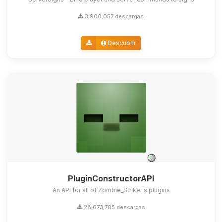
3,900,057 descargas
Descubrir
PluginConstructorAPI
An API for all of Zombie_Striker's plugins
28,673,705 descargas