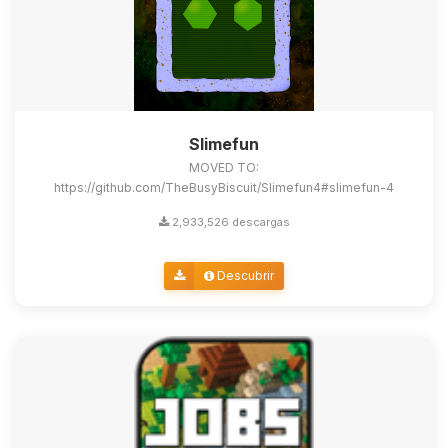
Slimefun
MOVED TO:
https://github.com/TheBusyBiscuit/Slimefun4#slimefun-4
2,933,526 descargas
Descubrir