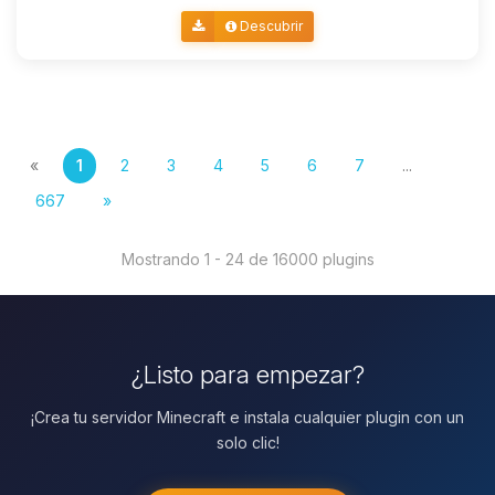
Descubrir
«
1
2
3
4
5
6
7
...
667
»
Mostrando 1 - 24 de 16000 plugins
¿Listo para empezar?
¡Crea tu servidor Minecraft e instala cualquier plugin con un
solo clic!