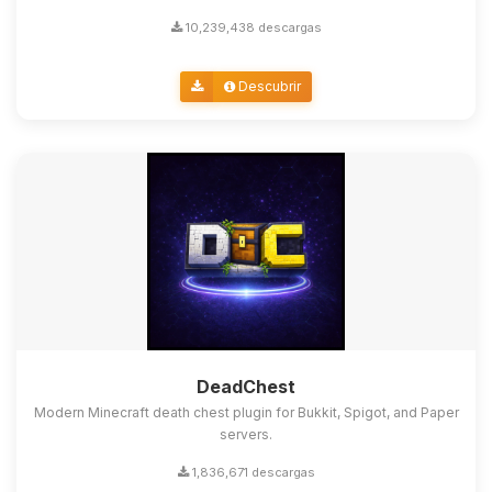
10,239,438 descargas
Descubrir
DeadChest
Modern Minecraft death chest plugin for Bukkit, Spigot, and Paper
servers.
1,836,671 descargas