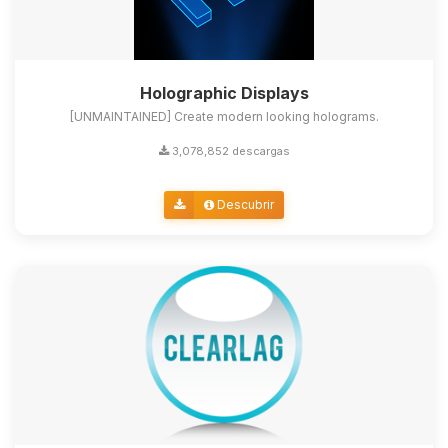
Holographic Displays
[UNMAINTAINED] Create modern looking holograms.
3,078,852 descargas
Descubrir