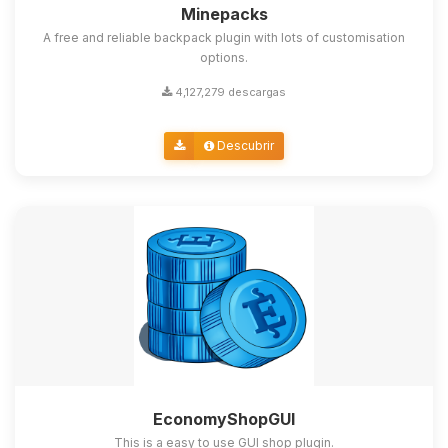
Minepacks
A free and reliable backpack plugin with lots of customisation
options.
4,127,279 descargas
Descubrir
EconomyShopGUI
This is a easy to use GUI shop plugin.