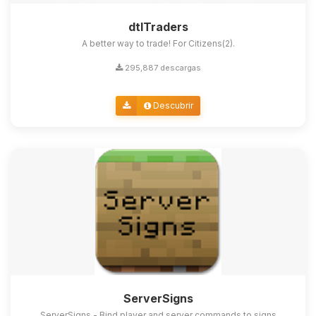
dtlTraders
A better way to trade! For Citizens(2).
295,887 descargas
Descubrir
ServerSigns
ServerSigns - Bind player and server commands to signs