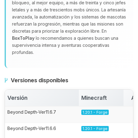
bloqueo, al mejor equipo, a más de treinta y cinco jefes
letales y a más de trescientos mobs únicos. La artesanía
avanzada, la automatización y los sistemas de mascotas
refuerzan la progresión, mientras que las misiones son
discretas para priorizar la exploración libre. En
BoxToPlay
lo recomendamos a quienes buscan una
supervivencia intensa y aventuras cooperativas
profundas.
Versiones disponibles
Versión
Minecraft
Ac
Beyond Depth-Ver11.6.7
1.20.1 - Forge
Beyond Depth-Ver11.6.6
1.20.1 - Forge