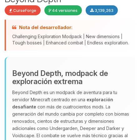
CurseForge
44 versiones
3,139,263
Nota del desarrollador:
Challenging Exploration Modpack | New dimensions |
Tough bosses | Enhanced combat | Endless exploration.
Yupi, por fin alguien con quien
Beyond Depth, modpack de
hablar! Soy Choupy, tu pequeno
exploración extrema
asistente de BoxToPlay. Cuentame
que necesitas y moveré mis
Beyond Depth es un modpack de aventura para tu
pequenos circuitos para ayudarte.
servidor Minecraft centrado en una
exploración
06/08/2026 20:52
desafiante
con más de cuatrocientos mods. La
generación del mundo cambia por completo con biomas
renovados, cientos de estructuras y dimensiones
adicionales como Undergarden, Deeper and Darker y
Voidscape. El combate se vuelve más técnico gracias al