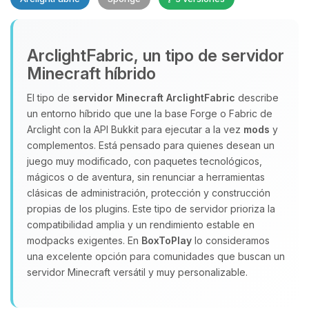
Yupi, por fin alguien con quien
ArclightFabric, un tipo de servidor
hablar! Soy Choupy, tu pequeno
Minecraft híbrido
asistente de BoxToPlay. Cuentame
que necesitas y moveré mis
El tipo de
servidor Minecraft
ArclightFabric
describe
pequenos circuitos para ayudarte.
un entorno híbrido que une la base Forge o Fabric de
06/08/2026 05:31
Arclight con la API Bukkit para ejecutar a la vez
mods
y
complementos. Está pensado para quienes desean un
juego muy modificado, con paquetes tecnológicos,
mágicos o de aventura, sin renunciar a herramientas
clásicas de administración, protección y construcción
propias de los plugins. Este tipo de servidor prioriza la
compatibilidad amplia y un rendimiento estable en
modpacks exigentes. En
BoxToPlay
lo consideramos
una excelente opción para comunidades que buscan un
servidor Minecraft versátil y muy personalizable.