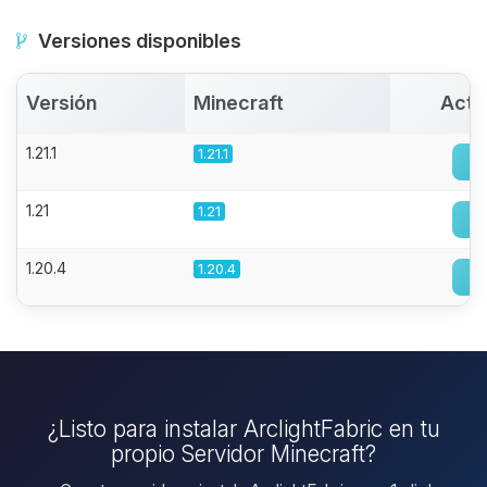
Versiones disponibles
Versión
Minecraft
Acti
1.21.1
1.21.1
1.21
1.21
1.20.4
1.20.4
¿Listo para instalar ArclightFabric en tu
propio Servidor Minecraft?