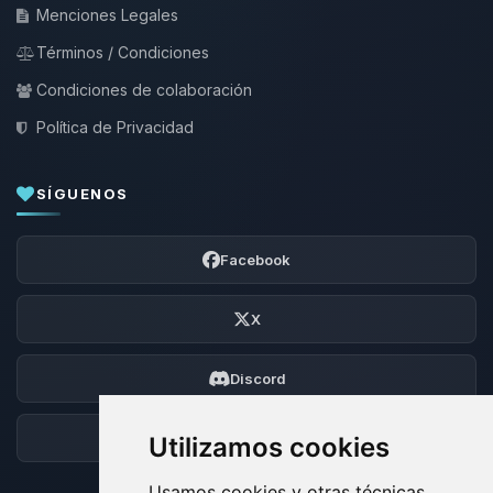
Menciones Legales
Términos / Condiciones
Condiciones de colaboración
Política de Privacidad
SÍGUENOS
Facebook
X
Discord
Foro
Utilizamos cookies
Usamos cookies y otras técnicas