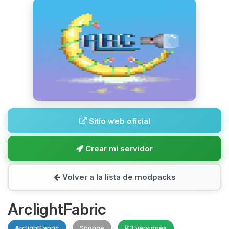
Sitio web oficial
Crear mi servidor
Volver a la lista de modpacks
ArclightFabric
ArclightFabric
Sponge
3 versiones