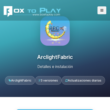
ArclightFabric
Detalles e instalación
ArclightFabric
3 versiones
Actualizaciones diarias