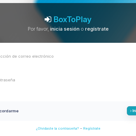
BoxToPlay
Por favor,
inicia sesión
o
regístrate
cordarme
In
-
¿Olvidaste la contraseña?
Regístrate