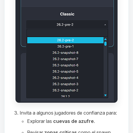
que necesitas y moveré mis
pequenos circuitos para ayudarte.
07/08/2026 10:22
Invita a algunos jugadores de confianza para:
Explorar las
cuevas de azufre
.
Revisar
zonas críticas
como el spawn,