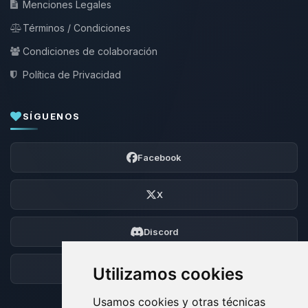
Menciones Legales
Términos / Condiciones
Condiciones de colaboración
Política de Privacidad
SÍGUENOS
Facebook
X
Discord
Foro
Utilizamos cookies
Usamos cookies y otras técnicas