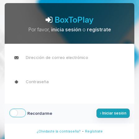
BoxToPlay
Por favor,
inicia sesión
o
regístrate
Recordarme
Iniciar sesión
-
¿Olvidaste la contraseña?
Regístrate