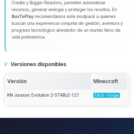
Create y Bigger Reactors, permiten automatizar
recursos, generar energía y proteger los recintos. En
BoxToPlay
recomendamos este modpack a quienes
buscan una experiencia conjunta de gestión, aventura y
progreso tecnológico alrededor de un mundo lleno de
vida prehistórica.
Versiones disponibles
Versión
Minecraft
A
KN Jurassic Evolution 2-STABLE-1.2.1
1.16.5 - Forge