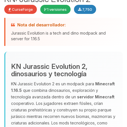
CurseForge
1 versiones
7,750
Yupi, por fin alguien con quien
Nota del desarrollador:
hablar! Soy Choupy, tu pequeno
Jurassic Evolution is a tech and dino modpack and
asistente de BoxToPlay. Cuentame
server for 1.16.5
que necesitas y moveré mis
pequenos circuitos para ayudarte.
09/08/2026 08:09
KN Jurassic Evolution 2,
dinosaurios y tecnología
KN Jurassic Evolution 2 es un modpack para
Minecraft
1.16.5
que combina dinosaurios, exploración y
tecnología avanzada dentro de un
servidor Minecraft
cooperativo. Los jugadores extraen fósiles, crían
criaturas prehistóricas y construyen su propio parque
jurásico mientras recorren nuevos biomas, mazmorras y
criaturas adicionales. Los mods tecnológicos, como