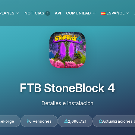
PLANES
NOTICIAS
API
COMUNIDAD
ESPAÑOL
1
FTB StoneBlock 4
Detalles e instalación
seForge
6 versiones
2,696,721
Actualizaciones d