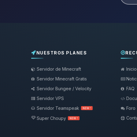
NUESTROS PLANES
REC
Servidor de Minecraft
Inicio
Servidor Minecraft Gratis
Notic
Servidor Bungee / Velocity
FAQ
Servidor VPS
Docu
Servidor Teamspeak
Foro
NEW !
Conta
Super Choupy
NEW !