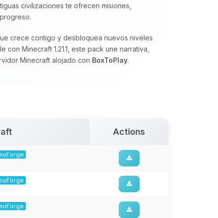
tiguas civilizaciones te ofrecen misiones,
 progreso.
 que crece contigo y desbloquea nuevos niveles
 con Minecraft 1.21.1, este pack une narrativa,
rvidor Minecraft alojado con
BoxToPlay
.
aft
Actions
 NeoForge
 NeoForge
 NeoForge