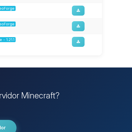
 NeoForge
 NeoForge
 - 1.21.1
rvidor Minecraft?
dor