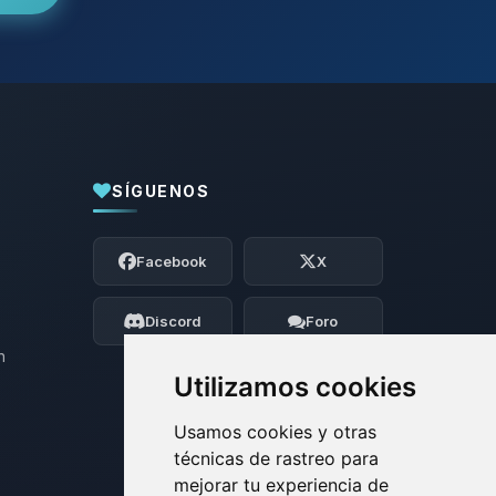
SÍGUENOS
Yupi, por fin alguien con quien hablar!
Soy Choupy, tu pequeno asistente de
Facebook
X
BoxToPlay. Cuentame que necesitas y
moveré mis pequenos circuitos para
ayudarte.
Discord
Foro
06/08/2026 19:40
n
Utilizamos cookies
Usamos cookies y otras
técnicas de rastreo para
mejorar tu experiencia de