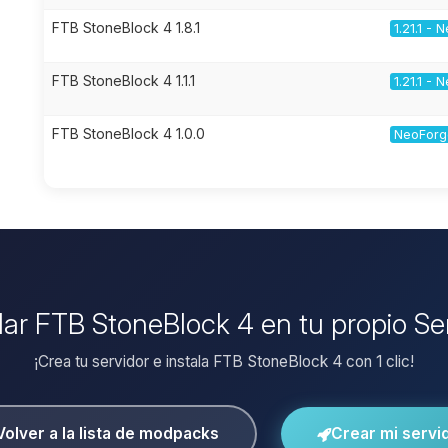
FTB StoneBlock 4 1.8.1
1.21.1 -
FTB StoneBlock 4 1.1.1
1.21.1 -
FTB StoneBlock 4 1.0.0
NeoForge
alar FTB StoneBlock 4 en tu propio Se
¡Crea tu servidor e instala FTB StoneBlock 4 con 1 clic!
Volver a la lista de modpacks
Crear mi servi