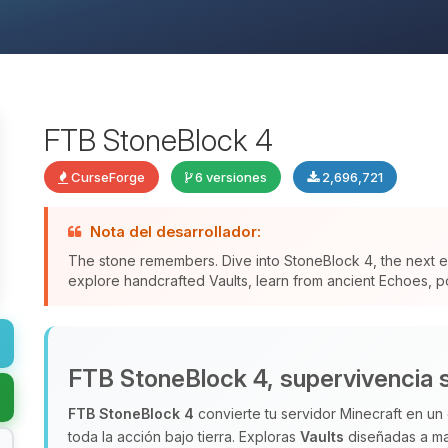
FTB StoneBlock 4
CurseForge
6 versiones
2,696,721
Nota del desarrollador:
The stone remembers. Dive into StoneBlock 4, the next ev
explore handcrafted Vaults, learn from ancient Echoes, po
FTB StoneBlock 4, supervivencia 
FTB StoneBlock 4
convierte tu servidor Minecraft en un 
toda la acción bajo tierra. Exploras
Vaults
diseñadas a ma