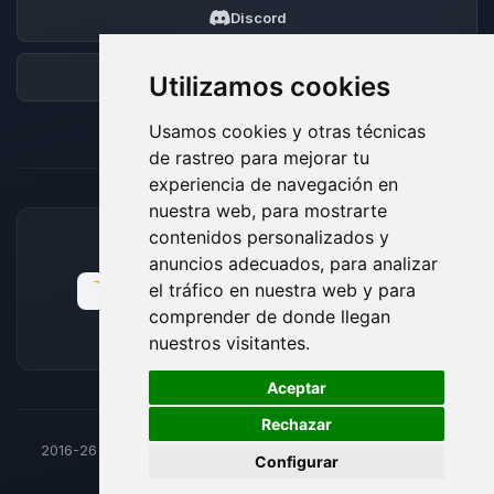
Discord
Foro
Utilizamos cookies
Usamos cookies y otras técnicas
de rastreo para mejorar tu
experiencia de navegación en
nuestra web, para mostrarte
contenidos personalizados y
MÉTODOS DE PAGO ACEPTADOS
anuncios adecuados, para analizar
el tráfico en nuestra web y para
comprender de donde llegan
nuestros visitantes.
🍪
Aceptar
Rechazar
2016-26
© BoxToPlay - Todos los derechos reservados por
Configurar
ByteLogic