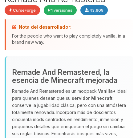
CurseForge
1 versiones
43,609
Nota del desarrollador:
Yupi, por fin alguien con quien
hablar! Soy Choupy, tu pequeno
For the people who want to play completely vanilla, in a
asistente de BoxToPlay. Cuentame
brand new way.
que necesitas y moveré mis
pequenos circuitos para ayudarte.
09/08/2026 05:10
Remade And Remastered, la
esencia de Minecraft mejorada
Remade And Remastered es un modpack
Vanilla+
ideal
para quienes desean que su
servidor Minecraft
conserve la jugabilidad clásica, pero con una atmósfera
totalmente renovada. Incorpora más de doscientos
cincuenta mods centrados en rendimiento, inmersión y
pequeños detalles que enriquecen el juego sin cambiar
sus reglas básicas. Encontrarás bosques más vivos,