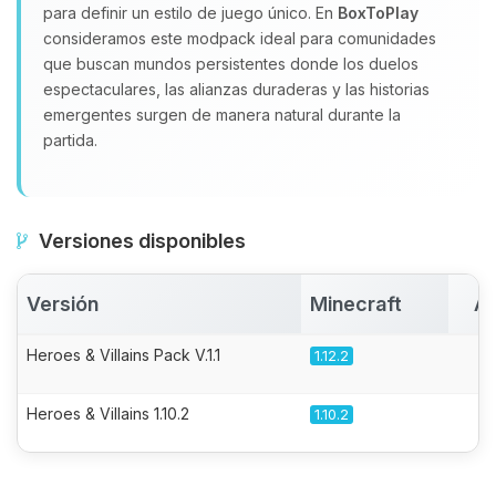
para definir un estilo de juego único. En
BoxToPlay
consideramos este modpack ideal para comunidades
que buscan mundos persistentes donde los duelos
espectaculares, las alianzas duraderas y las historias
emergentes surgen de manera natural durante la
partida.
Versiones disponibles
Versión
Minecraft
Ac
Heroes & Villains Pack V.1.1
1.12.2
Heroes & Villains 1.10.2
1.10.2