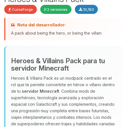
CurseForge
2 versiones
10,163
Nota del desarrollador:
Yupi, por fin alguien con quien
hablar! Soy Choupy, tu pequeno
A pack about being the hero, or being the villain.
asistente de BoxToPlay. Cuentame
que necesitas y moveré mis
pequenos circuitos para ayudarte.
Heroes & Villains Pack para tu
07/08/2026 06:48
servidor Minecraft
Heroes & Villains Pack es un modpack centrado en el
rol que te permite convertirte en héroe o villano dentro
de tu
servidor Minecraft
. Combina mods de
superhéroes, tecnología avanzada y exploración
espacial con Galacticraft y sus complementos, creando
una progresión muy completa entre bases futuristas,
viajes interplanetarios y combates intensos. Los mods
de superpoderes ofrecen trajes y habilidades variadas