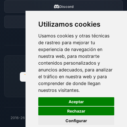
Discord
Foro
Utilizamos cookies
Usamos cookies y otras técnicas
de rastreo para mejorar tu
experiencia de navegación en
nuestra web, para mostrarte
contenidos personalizados y
MÉTODOS DE PAGO ACEPTADOS
anuncios adecuados, para analizar
el tráfico en nuestra web y para
comprender de donde llegan
nuestros visitantes.
🍪
Aceptar
Rechazar
2016-26
© BoxToPlay - Todos los derechos reservados por
Configurar
ByteLogic