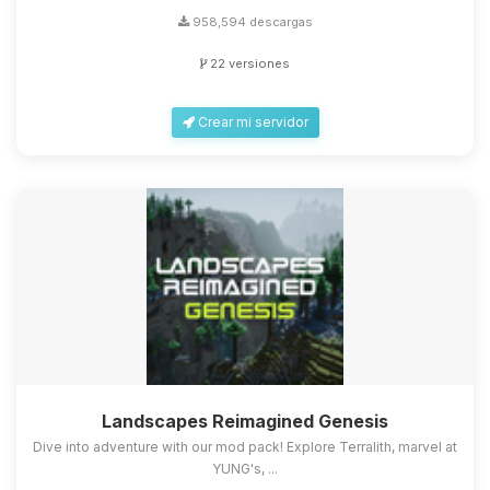
958,594 descargas
22 versiones
Crear mi servidor
Landscapes Reimagined Genesis
Dive into adventure with our mod pack! Explore Terralith, marvel at
YUNG's, ...