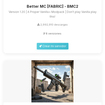
Better MC [FABRIC] - BMC2
Version 1.20 | A Proper Vanilla+ Modpack | Don't play Vanilla play
this!
2,992,910 descargas
8 versiones
Crear mi servidor
Yupi, por fin alguien con quien
hablar! Soy Choupy, tu pequeno
asistente de BoxToPlay. Cuentame