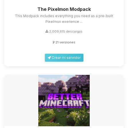
The Pixelmon Modpack
This Modpack includes everything you need as a pre-built
Pixelmon exerience ...
2,009,615 descargas
21 versiones
Crear mi servidor