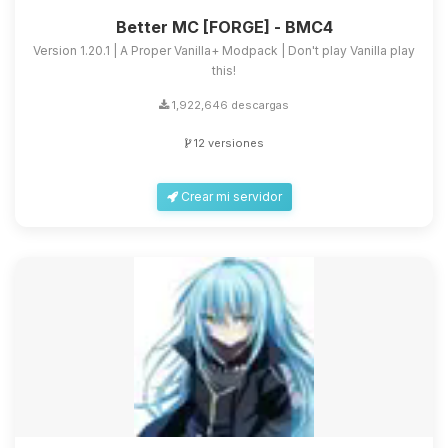
Better MC [FORGE] - BMC4
Version 1.20.1 | A Proper Vanilla+ Modpack | Don't play Vanilla play
this!
1,922,646 descargas
12 versiones
Crear mi servidor