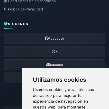
Condiciones de colaboración
Política de Privacidad
SÍGUENOS
Facebook
X
Discord
Foro
Utilizamos cookies
Usamos cookies y otras técnicas
de rastreo para mejorar tu
experiencia de navegación en
nuestra web, para mostrarte