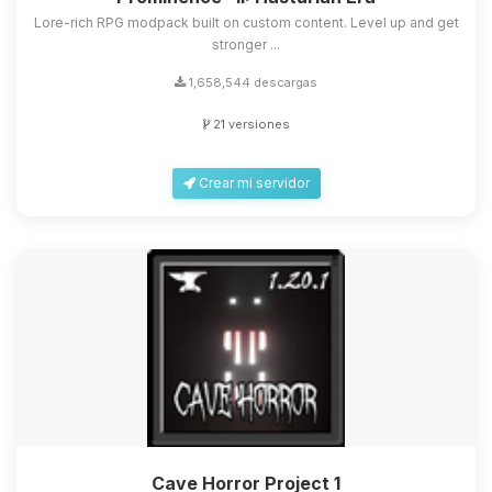
Lore-rich RPG modpack built on custom content. Level up and get
stronger ...
1,658,544 descargas
21 versiones
Crear mi servidor
Cave Horror Project 1