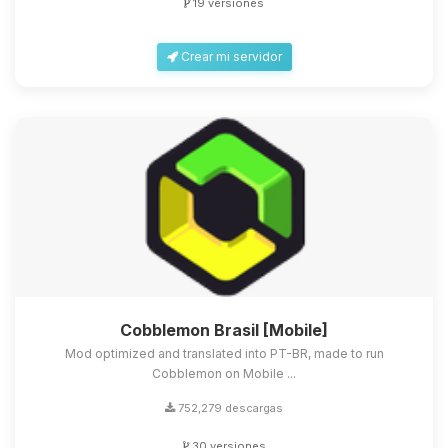
19 versiones
Crear mi servidor
Cobblemon Brasil [Mobile]
Mod optimized and translated into PT-BR, made to run
Cobblemon on Mobile ...
752,279 descargas
30 versiones