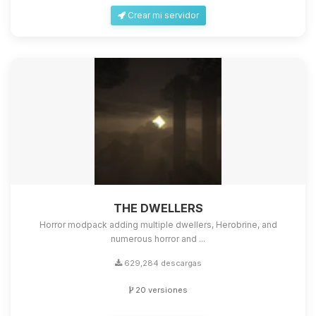
Crear mi servidor
THE DWELLERS
Horror modpack adding multiple dwellers, Herobrine, and
numerous horror and ...
629,284 descargas
20 versiones