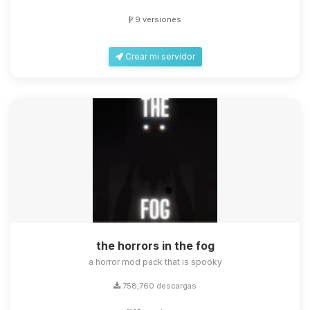
9 versiones
Crear mi servidor
the horrors in the fog
a horror mod pack that is spooky
758,760 descargas