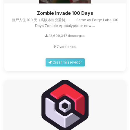
Zombie Invade 100 Days
僵尸入侵 100 天（高版本惊变重制）—— Same as Forge Labs 100
Days Zombie Apocalypse in new ...
12,699,347 descargas
7 versiones
Crear mi servidor