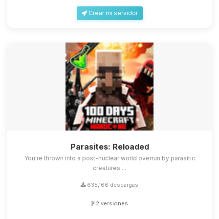
Crear mi servidor
Parasites: Reloaded
You're thrown into a post-nuclear world overrun by parasitic
creatures ...
635,166 descargas
2 versiones