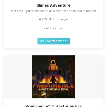
Slimes Adventure
that time i got reincarnated as a slime modpack for minecraft
1,705,337 descargas
45 versiones
Crear mi servidor
Prominence™ II: Hasturian Era