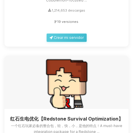
Cobblemon-focused ...
1,214,653 descargas
19 versiones
Crear mi servidor
红石生电优化【Redstone Survival Optimization】
一个红石玩家必备的整合包，轻，快，小，是他的特点！A must-have
integration package for a Redstone ...