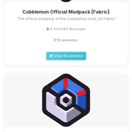
Cobblemon Official Modpack [Fabric]
The official modpack of the Cobblemon mod, for Fabric!
9,434,889 descargas
10 versiones
Crear mi servidor