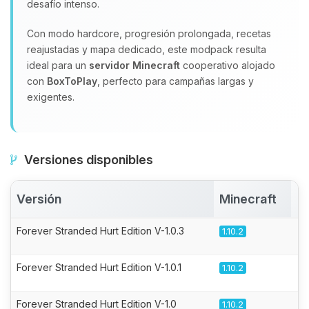
desafío intenso.
Con modo hardcore, progresión prolongada, recetas
reajustadas y mapa dedicado, este modpack resulta
ideal para un
servidor Minecraft
cooperativo alojado
con
BoxToPlay
, perfecto para campañas largas y
exigentes.
Versiones disponibles
Versión
Minecraft
A
Forever Stranded Hurt Edition V-1.0.3
1.10.2
Forever Stranded Hurt Edition V-1.0.1
1.10.2
Forever Stranded Hurt Edition V-1.0
1.10.2