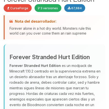
CurseForge
3 versiones
67,684
Nota del desarrollador:
Yupi, por fin alguien con quien
Forever alone in a hot dry world. Monsters rule this
hablar! Soy Choupy, tu pequeno
world can you over come them an rain supreme
asistente de BoxToPlay. Cuentame
que necesitas y moveré mis
pequenos circuitos para ayudarte.
Forever Stranded Hurt Edition
09/08/2026 09:49
Forever Stranded Hurt Edition
es un modpack de
Minecraft 1.10.2 centrado en la supervivencia extrema en
un desierto abrasador tras un aterrizaje forzoso. Solo y
rodeado de arena, debes controlar calor, sed y hambre
mientras sigues líneas de misiones que marcan tu
progreso. Hordas de criaturas cada vez más fuertes,
enemigos especiales que aparecen ciertos días y un
evento de Bloodmoon convierten cada noche en un