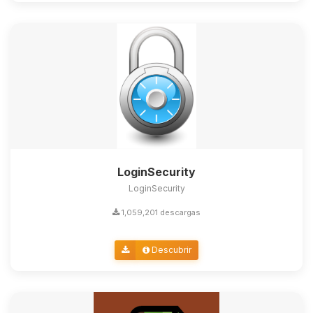
LoginSecurity
LoginSecurity
1,059,201 descargas
Descubrir