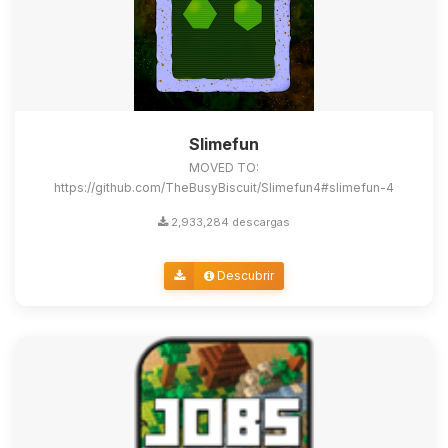
Slimefun
MOVED TO:
https://github.com/TheBusyBiscuit/Slimefun4#slimefun-4
2,933,284 descargas
Descubrir