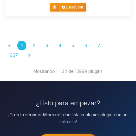
Descubrir
«
1
2
3
4
5
6
7
...
667
»
Mostrando 1 - 24 de 15999 plugins
¿Listo para empezar?
¡Crea tu servidor Minecraft e instala cualquier plugin con un
solo clic!