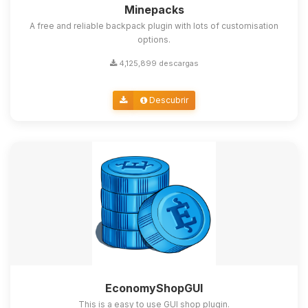
Minepacks
A free and reliable backpack plugin with lots of customisation
options.
4,125,899 descargas
Descubrir
EconomyShopGUI
This is a easy to use GUI shop plugin.