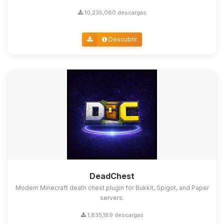
10,235,080 descargas
Descubrir
DeadChest
Modern Minecraft death chest plugin for Bukkit, Spigot, and Paper
servers.
1,835,189 descargas