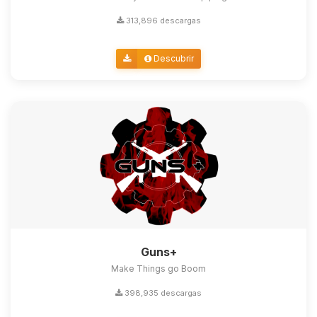
313,896 descargas
Descubrir
Guns+
Make Things go Boom
398,935 descargas