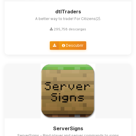
dtlTraders
A better way to trade! For Citizens(2).
295,758 descargas
Descubrir
ServerSigns
ServerSigns - Bind player and server commands to signs