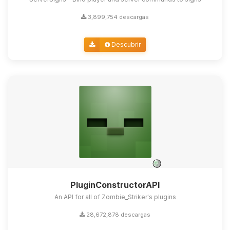
3,899,754 descargas
Descubrir
PluginConstructorAPI
An API for all of Zombie_Striker's plugins
28,672,878 descargas