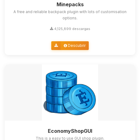
Minepacks
A free and reliable backpack plugin with lots of customisation
options.
4,125,899 descargas
Descubrir
EconomyShopGUI
This is a easy to use GUI shop plugin.