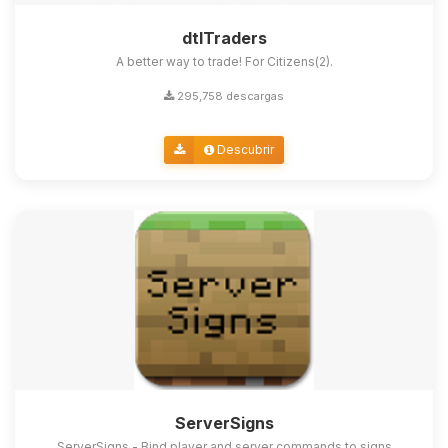
dtlTraders
A better way to trade! For Citizens(2).
295,758 descargas
Descubrir
ServerSigns
ServerSigns - Bind player and server commands to signs