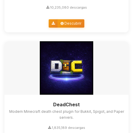
10,235,080 descargas
Descubrir
DeadChest
Modern Minecraft death chest plugin for Bukkit, Spigot, and Paper
servers.
1,835,189 descargas