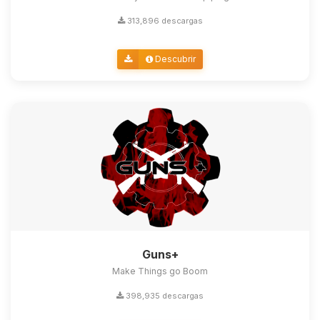
313,896 descargas
Descubrir
Guns+
Make Things go Boom
398,935 descargas