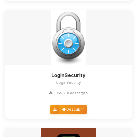
LoginSecurity
LoginSecurity
1,059,201 descargas
Descubrir