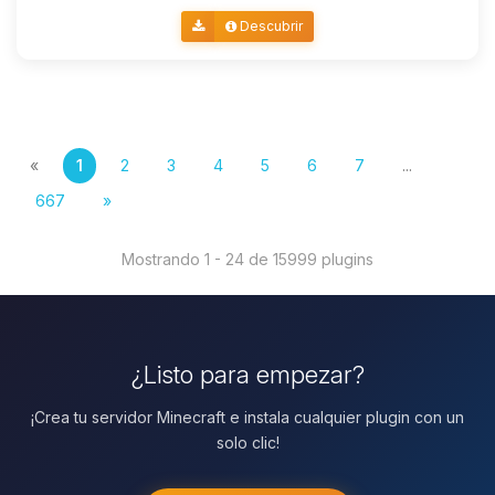
Descubrir
«
1
2
3
4
5
6
7
...
667
»
Mostrando 1 - 24 de 15999 plugins
¿Listo para empezar?
¡Crea tu servidor Minecraft e instala cualquier plugin con un
solo clic!