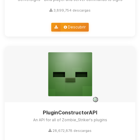
3,899,754 descargas
Descubrir
PluginConstructorAPI
An API for all of Zombie_Striker's plugins
28,672,878 descargas