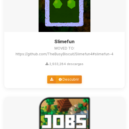
Slimefun
MOVED TO:
https://github.com/TheBusyBiscuit/Slimefun4#slimefun-4
2,933,284 descargas
Descubrir