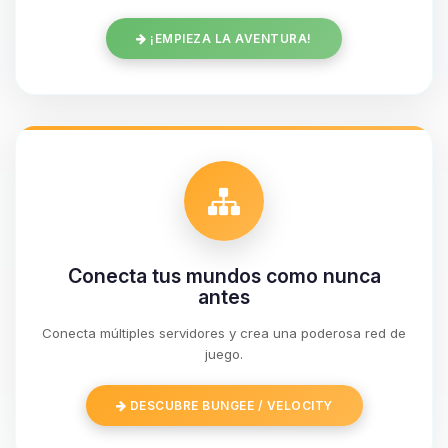
¡EMPIEZA LA AVENTURA!
Conecta tus mundos como nunca
antes
Conecta múltiples servidores y crea una poderosa red de
Yupi, por fin alguien con quien
juego.
hablar! Soy Choupy, tu pequeno
asistente de BoxToPlay. Cuentame
DESCUBRE BUNGEE / VELOCITY
que necesitas y moveré mis
pequenos circuitos para ayudarte.