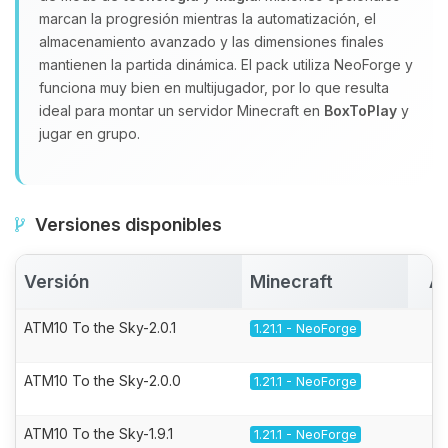
marcan la progresión mientras la automatización, el
almacenamiento avanzado y las dimensiones finales
mantienen la partida dinámica. El pack utiliza NeoForge y
funciona muy bien en multijugador, por lo que resulta
ideal para montar un servidor Minecraft en
BoxToPlay
y
jugar en grupo.
Versiones disponibles
Versión
Minecraft
Ac
ATM10 To the Sky-2.0.1
1.21.1 - NeoForge
ATM10 To the Sky-2.0.0
1.21.1 - NeoForge
ATM10 To the Sky-1.9.1
1.21.1 - NeoForge