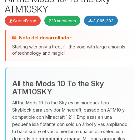
ATM10SKY
CurseForge
18 versiones
3,065,282
Nota del desarrollador:
Starting with only a tree, fill the void with large amounts
of technology and magic!
Yupi, por fin alguien con quien
hablar! Soy Choupy, tu pequeno
All the Mods 10 To the Sky
asistente de BoxToPlay. Cuentame
ATM10SKY
que necesitas y moveré mis
pequenos circuitos para ayudarte.
All the Mods 10 To the Sky es un modpack tipo
08/08/2026 06:47
Skyblock para servidor Minecraft, basado en ATM10 y
compatible con Minecraft 1.21.1. Empiezas en una
pequeña isla flotante con solo un árbol y vas ampliando
tu base sobre el vacío mediante una amplia selección
de mods de
tecnología
y
magia
. Misiones opcionales