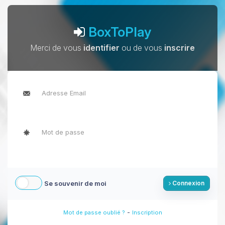
BoxToPlay
Merci de vous
identifier
ou de vous
inscrire
Se souvenir de moi
Connexion
-
Mot de passe oublié ?
Inscription