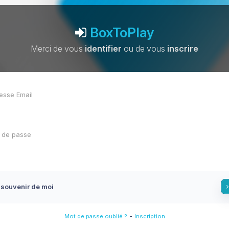
BoxToPlay
Merci de vous
identifier
ou de vous
inscrire
 souvenir de moi
-
Mot de passe oublié ?
Inscription