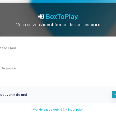
BoxToPlay
Merci de vous
identifier
ou de vous
inscrire
 souvenir de moi
-
Mot de passe oublié ?
Inscription