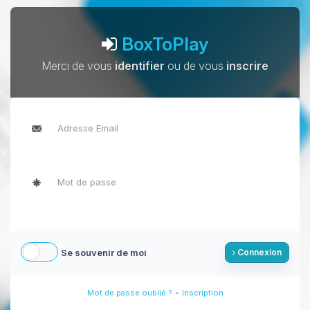
BoxToPlay
Merci de vous
identifier
ou de vous
inscrire
Se souvenir de moi
Connexion
-
Mot de passe oublié ?
Inscription