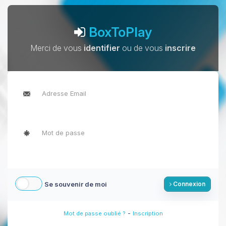
BoxToPlay
Merci de vous
identifier
ou de vous
inscrire
Se souvenir de moi
Connexion
-
Mot de passe oublié ?
Inscription