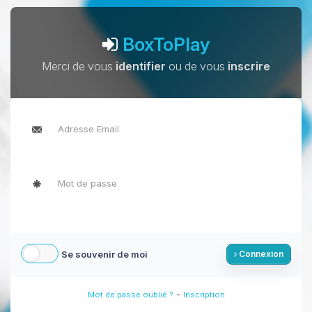
BoxToPlay
Merci de vous
identifier
ou de vous
inscrire
Se souvenir de moi
Connexion
-
Mot de passe oublié ?
Inscription