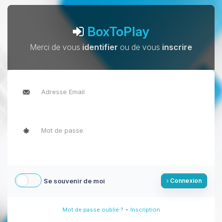
BoxToPlay
Merci de vous
identifier
ou de vous
inscrire
Se souvenir de moi
Connexion
-
Mot de passe oublié ?
Inscription