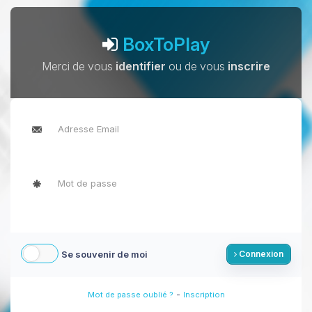
BoxToPlay
Merci de vous
identifier
ou de vous
inscrire
Se souvenir de moi
Connexion
-
Mot de passe oublié ?
Inscription