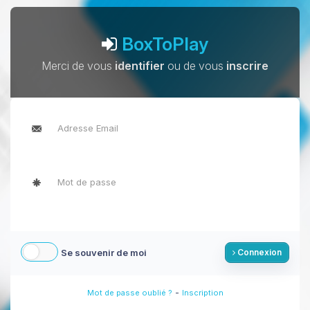
BoxToPlay
Merci de vous
identifier
ou de vous
inscrire
Se souvenir de moi
Connexion
-
Mot de passe oublié ?
Inscription