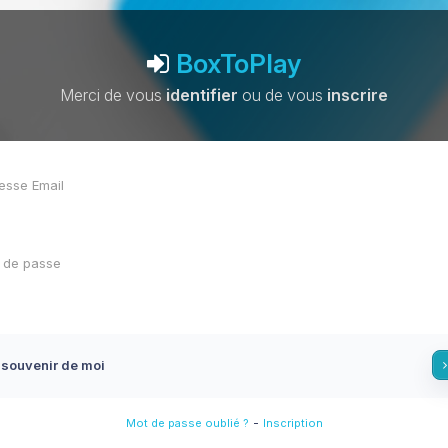
BoxToPlay
Merci de vous
identifier
ou de vous
inscrire
 souvenir de moi
-
Mot de passe oublié ?
Inscription