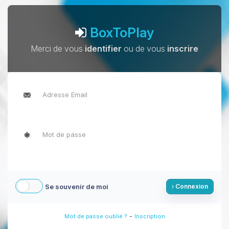
BoxToPlay
Merci de vous
identifier
ou de vous
inscrire
Se souvenir de moi
Connexion
-
Mot de passe oublié ?
Inscription