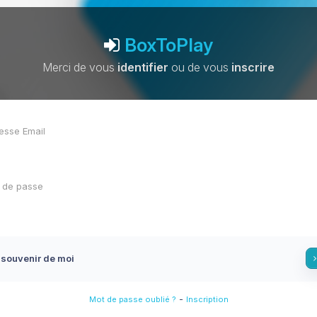
BoxToPlay
Merci de vous
identifier
ou de vous
inscrire
 souvenir de moi
-
Mot de passe oublié ?
Inscription