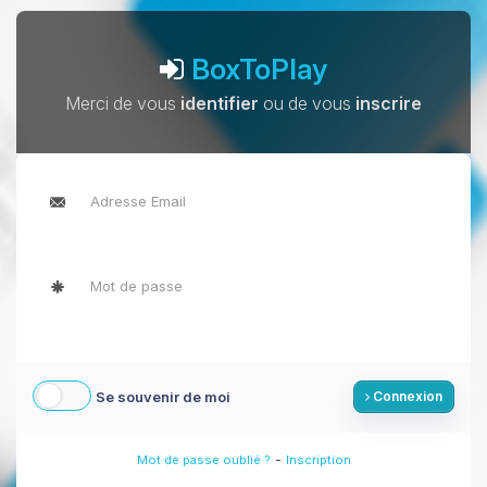
BoxToPlay
Merci de vous
identifier
ou de vous
inscrire
Se souvenir de moi
Connexion
-
Mot de passe oublié ?
Inscription