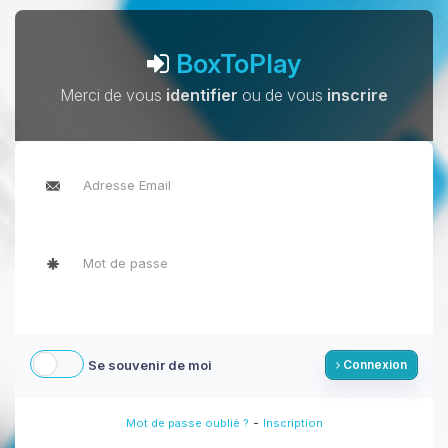
BoxToPlay
Merci de vous
identifier
ou de vous
inscrire
Se souvenir de moi
Connexion
-
Mot de passe oublié ?
Inscription