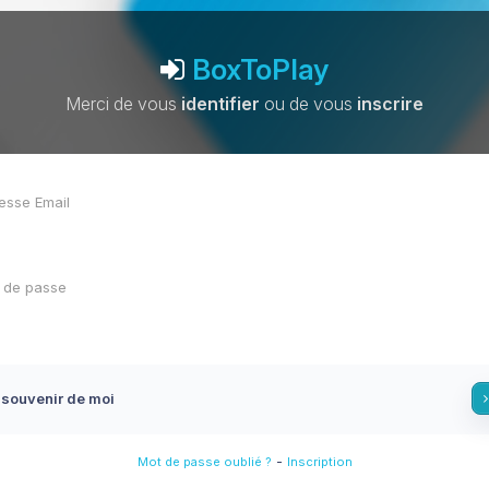
BoxToPlay
Merci de vous
identifier
ou de vous
inscrire
 souvenir de moi
-
Mot de passe oublié ?
Inscription