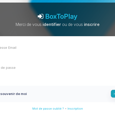
BoxToPlay
Merci de vous
identifier
ou de vous
inscrire
 souvenir de moi
-
Mot de passe oublié ?
Inscription