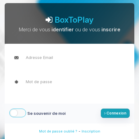
BoxToPlay
Merci de vous
identifier
ou de vous
inscrire
Se souvenir de moi
Connexion
-
Mot de passe oublié ?
Inscription