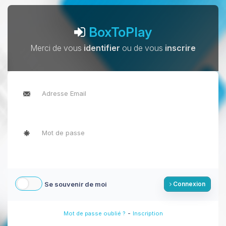
BoxToPlay
Merci de vous
identifier
ou de vous
inscrire
Se souvenir de moi
Connexion
-
Mot de passe oublié ?
Inscription