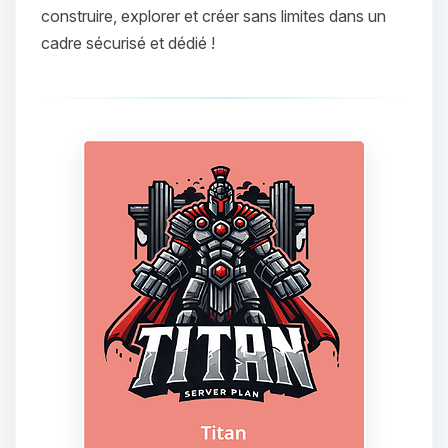
construire, explorer et créer sans limites dans un
cadre sécurisé et dédié !
Youpi, enfin quelqu’un pour me
parler ! Moi c’est Choupy, ton petit
assistant BoxToPlay. Dis-moi ce dont
tu as besoin et je vais remuer mes
petits circuits pour t’aider.
08/08/2026 à 23:14