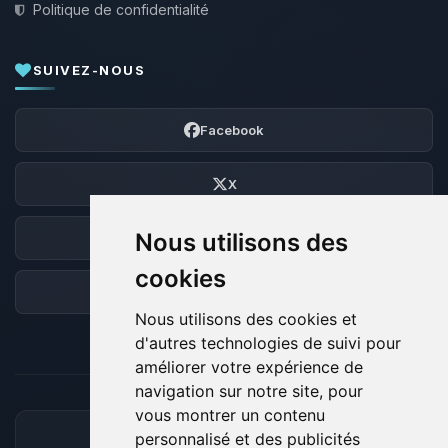
Politique de confidentialité
SUIVEZ-NOUS
Facebook
X
Nous utilisons des
Discord
cookies
Forum
Nous utilisons des cookies et
d'autres technologies de suivi pour
améliorer votre expérience de
navigation sur notre site, pour
vous montrer un contenu
personnalisé et des publicités
MOYENS DE PAIEMENT ACCEPTÉS