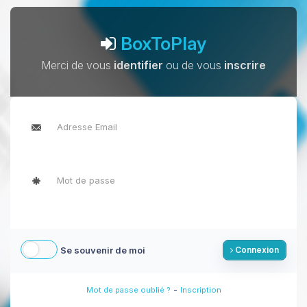
BoxToPlay
Merci de vous
identifier
ou de vous
inscrire
Se souvenir de moi
Connexion
-
Mot de passe oublié ?
Inscription