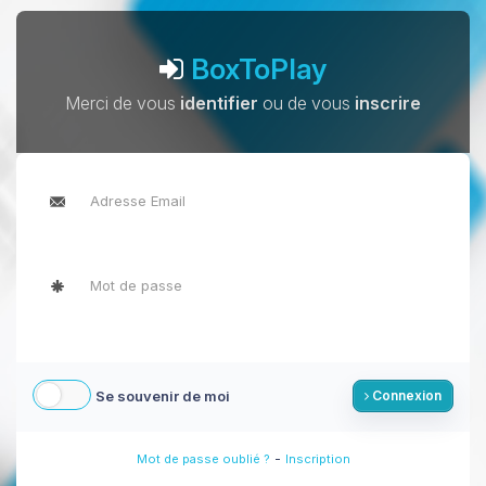
BoxToPlay
Merci de vous
identifier
ou de vous
inscrire
Se souvenir de moi
Connexion
-
Mot de passe oublié ?
Inscription