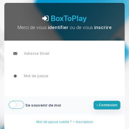
BoxToPlay
Merci de vous
identifier
ou de vous
inscrire
Se souvenir de moi
Connexion
-
Mot de passe oublié ?
Inscription