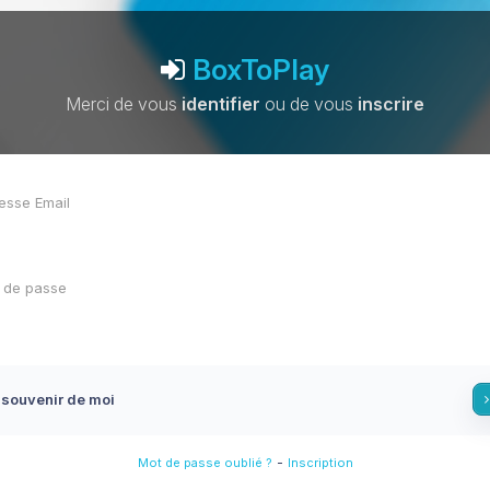
BoxToPlay
Merci de vous
identifier
ou de vous
inscrire
 souvenir de moi
-
Mot de passe oublié ?
Inscription