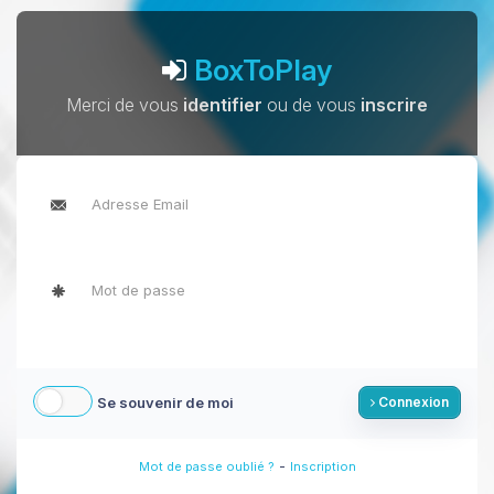
BoxToPlay
Merci de vous
identifier
ou de vous
inscrire
Se souvenir de moi
Connexion
-
Mot de passe oublié ?
Inscription