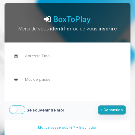
BoxToPlay
Merci de vous
identifier
ou de vous
inscrire
Se souvenir de moi
Connexion
-
Mot de passe oublié ?
Inscription