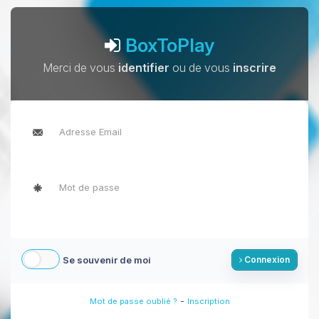
BoxToPlay
Merci de vous
identifier
ou de vous
inscrire
Se souvenir de moi
Connexion
-
Mot de passe oublié ?
Inscription