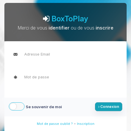
BoxToPlay
Merci de vous
identifier
ou de vous
inscrire
Se souvenir de moi
Connexion
-
Mot de passe oublié ?
Inscription