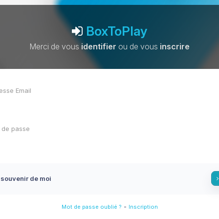
BoxToPlay
Merci de vous
identifier
ou de vous
inscrire
 souvenir de moi
-
Mot de passe oublié ?
Inscription