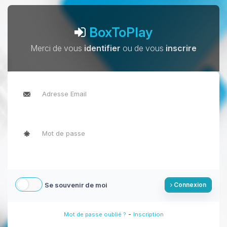
BoxToPlay
Merci de vous
identifier
ou de vous
inscrire
Se souvenir de moi
Connexion
-
Mot de passe oublié ?
Inscription