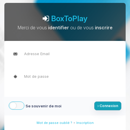
BoxToPlay
Merci de vous
identifier
ou de vous
inscrire
Se souvenir de moi
Connexion
-
Mot de passe oublié ?
Inscription