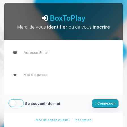
BoxToPlay
Merci de vous
identifier
ou de vous
inscrire
Se souvenir de moi
Connexion
-
Mot de passe oublié ?
Inscription